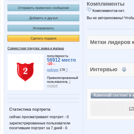
Комплименты
Отправить приватное сообщение
Комплиментов нет.
Вы не авторизованы! Чтоб
Добавить в друзья
Игнорировать
Сделать подарок
Метки лидеров
Совместная покупка: мама и малыш
популярность:
56912 место
-10 ↓
Интервью
рейтинг
178
?
Привилегированный
пользователь
2
уровня
KaterinaB состоит в
СП
Статистика портрета:
сейчас просматривают портрет - 0
зарегистрированные пользователи
посетившие портрет за 7 дней - 0